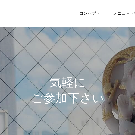
コンセプト
メニュ－・
気
軽
に
ご
参
加
下
さ
い
♪