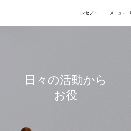
コンセプト
メニュ－・
日
々
の
活
動
か
ら
お
役
立
ち
記
事
ま
で
♪