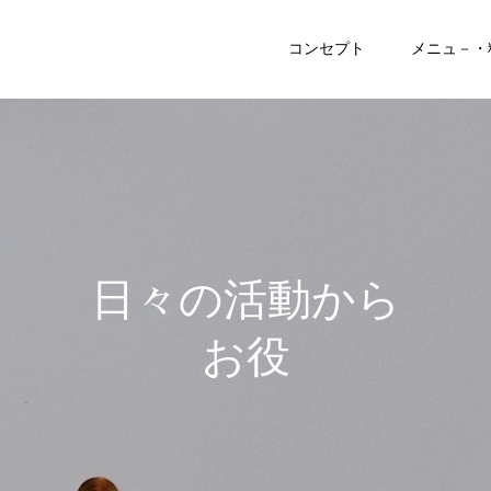
コンセプト
メニュ－・
日
々
の
活
動
か
ら
お
役
立
ち
記
事
ま
で
♪