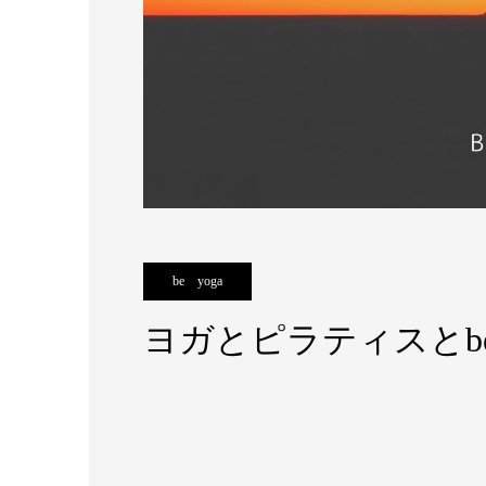
be yoga
ヨガとピラティスとbe 