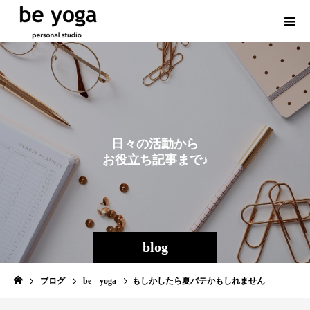
日
々
の
活
動
か
ら
お
役
立
ち
記
事
ま
で
♪
blog
ブログ
be yoga
もしかしたら夏バテかもしれません