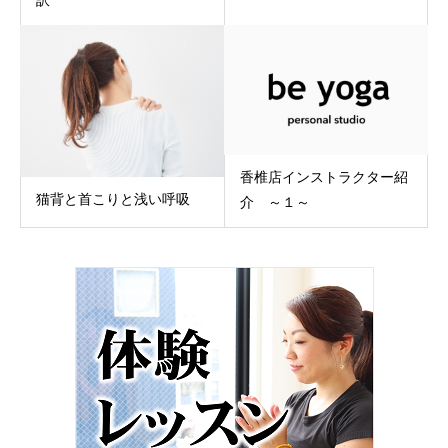
訳
香椎店インストラクター紹
猫背と首こりと浅い呼吸
介 ～１～