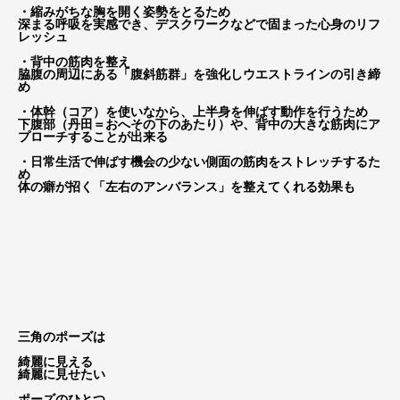
・縮みがちな胸を開く姿勢をとるため
深まる呼吸を実感でき、デスクワークなどで固まった心身のリフ
レッシュ
・背中の筋肉を整え
脇腹の周辺にある「腹斜筋群」を強化しウエストラインの引き締
め
・体幹（コア）を使いなから、上半身を伸ばす動作を行うため
下腹部（丹田＝おへその下のあたり）や、背中の大きな筋肉にア
プローチすることが出来る
・日常生活で伸ばす機会の少ない側面の筋肉をストレッチするた
め
体の癖が招く「左右のアンバランス」を整えてくれる効果も
三角のポーズは
綺麗に見える
綺麗に見せたい
ポーズのひとつ。