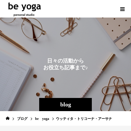
日
々
の
活
動
か
ら
お
役
立
ち
記
事
ま
で
♪
blog
ブログ
be yoga
ウッティタ・トリコーナ・アーサナ