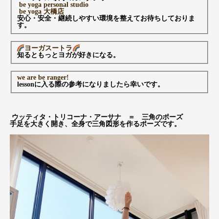
be yoga personal studio
be yoga 大橋店
安心・安全・継続しやすい環境を整えてお待ちしておりま
す。
ヨーガスートラ
知るともっとヨガが好きになる。
we are be ranger!
lessonに入る際の参考になりましたら幸いです。
ウッティタ・トリコーナ・アーサナ ＝ 三角のポーズ
手足を大きく開き、全身で三角図形を作るポーズです。