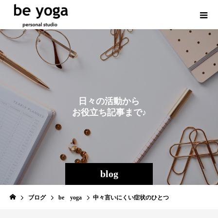
日
々
の
活
動
か
ら
お
役
立
ち
記
事
ま
で
♪
blog
ブログ
be yoga
中々言いにくい症状のひとつ