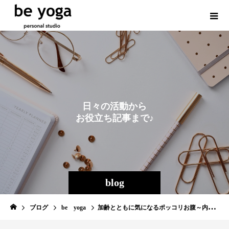
日
々
の
活
動
か
ら
お
役
立
ち
記
事
ま
で
♪
blog
ブログ
be yoga
加齢とともに気になるポッコリお腹～内臓脂肪～