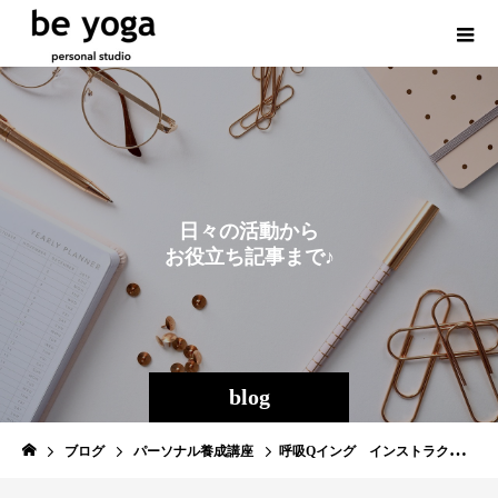
日
々
の
活
動
か
ら
お
役
立
ち
記
事
ま
で
♪
blog
ブログ
パーソナル養成講座
呼吸Qイング インストラクター資格取得後