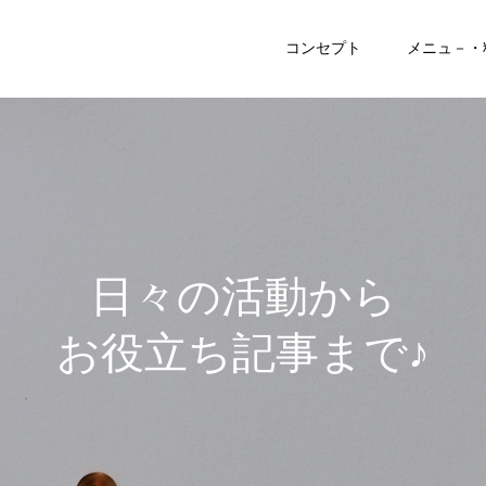
コンセプト
メニュ－・
日
々
の
活
動
か
ら
お
役
立
ち
記
事
ま
で
♪