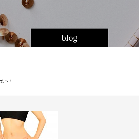
blog
なたへ！