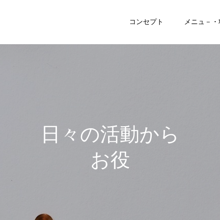
コンセプト
メニュ－・
日
々
の
活
動
か
ら
お
役
立
ち
記
事
ま
で
♪