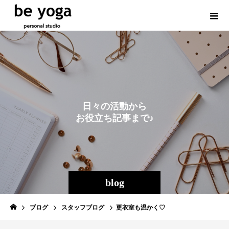
日
々
の
活
動
か
ら
お
役
立
ち
記
事
ま
で
♪
blog
ブログ
スタッフブログ
更衣室も温かく♡