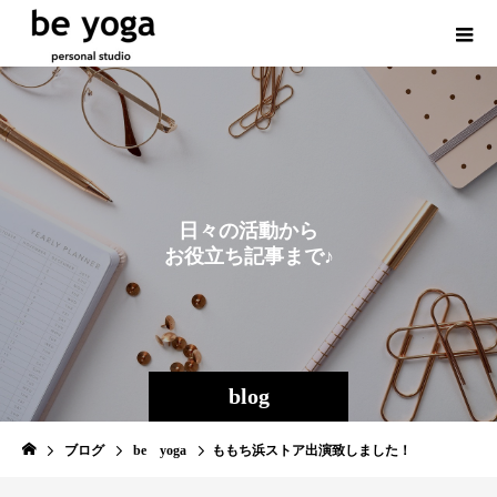
日
々
の
活
動
か
ら
お
役
立
ち
記
事
ま
で
♪
blog
ブログ
be yoga
ももち浜ストア出演致しました！