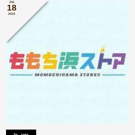
JUL
18
2022
be yoga