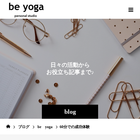
日
々
の
活
動
か
ら
お
役
立
ち
記
事
ま
で
♪
blog
ブログ
be yoga
60分での成功体験