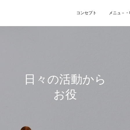
コンセプト
メニュ－・
日
々
の
活
動
か
ら
お
役
立
ち
記
事
ま
で
♪