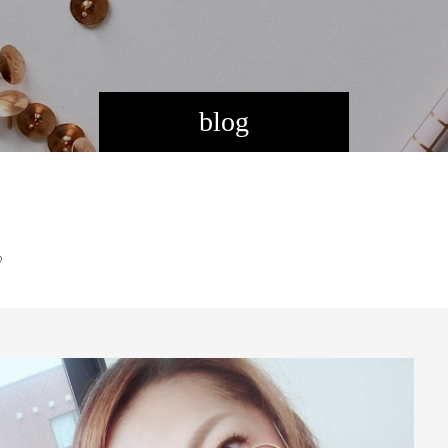
blog
♡